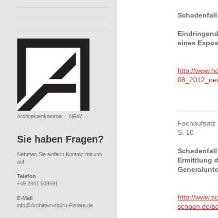
Schadenfall
Eindringen
eines Expos
http://www.hd
08_2012_neu
Architektenkammer NRW
Fachaufsatz i
S. 10
Sie haben Fragen?
Schadenfall
Nehmen Sie einfach Kontakt mit uns
Ermittlung 
auf.
Generalun
Telefon
+49 2841 509591
http://www.sc
E-Mail
info@Architekturbüro-Fistera.de
schoen.de/sch