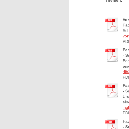
Themen.
Vor
Fac
Sch
vor
PD
Fac
- S
Beg
ei
dib
PDF
Fac
- S
Urs
ei
ing
PDF
Fac
- S