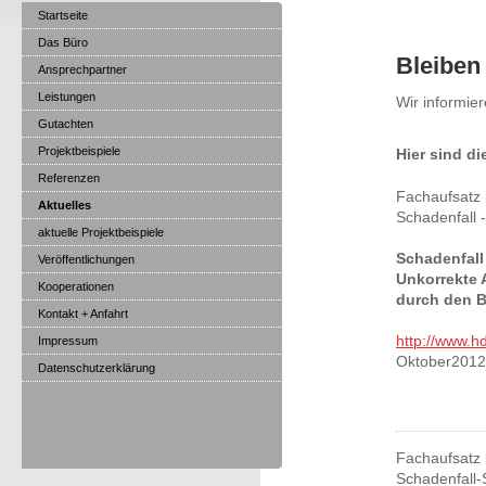
Startseite
Das Büro
Bleiben
Ansprechpartner
Leistungen
Wir informie
Gutachten
Projektbeispiele
Hier sind d
Referenzen
Fachaufsatz 
Aktuelles
Schadenfall -
aktuelle Projektbeispiele
Schadenfall
Veröffentlichungen
Unkorrekte 
Kooperationen
durch den 
Kontakt + Anfahrt
http://www.hd
Impressum
Oktober2012
Datenschutzerklärung
Fachaufsatz i
Schadenfall-