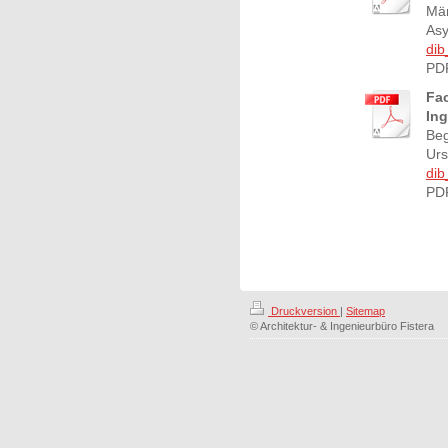
Män
Asy
dib
PDF
Fac
Ing
Beg
Urs
dib
PDF
Druckversion
|
Sitemap
© Architektur- & Ingenieurbüro Fistera