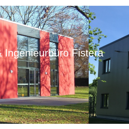
& Ingenieurbüro Fistera