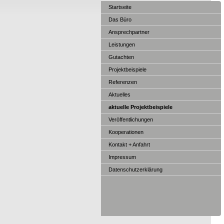
Startseite
Das Büro
Ansprechpartner
Leistungen
Gutachten
Projektbeispiele
Referenzen
Aktuelles
aktuelle Projektbeispiele
Veröffentlichungen
Kooperationen
Kontakt + Anfahrt
Impressum
Datenschutzerklärung